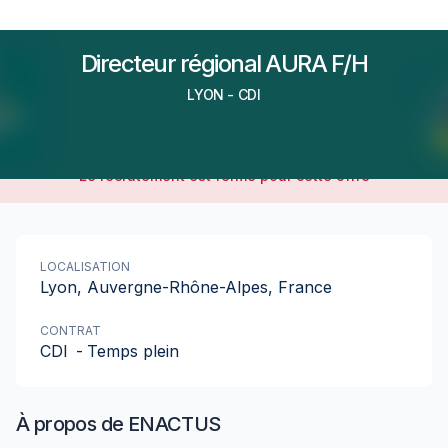
Directeur régional AURA F/H
LYON
-
CDI
Le recrutement est fermé pour cette offre
LOCALISATION
Lyon, Auvergne-Rhône-Alpes, France
CONTRAT
CDI
-
Temps plein
À propos de
ENACTUS